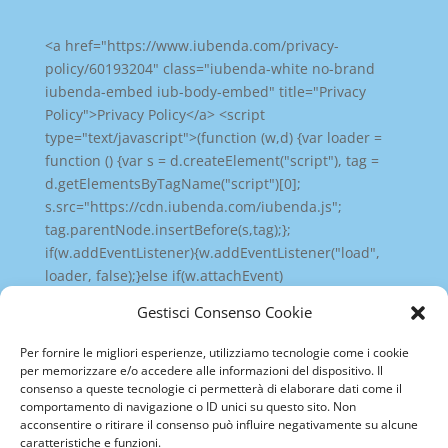
<a href="https://www.iubenda.com/privacy-
policy/60193204" class="iubenda-white no-brand
iubenda-embed iub-body-embed" title="Privacy
Policy">Privacy Policy</a> <script
type="text/javascript">(function (w,d) {var loader =
function () {var s = d.createElement("script"), tag =
d.getElementsByTagName("script")[0];
s.src="https://cdn.iubenda.com/iubenda.js";
tag.parentNode.insertBefore(s,tag);};
if(w.addEventListener){w.addEventListener("load",
loader, false);}else if(w.attachEvent)
{w.attachEvent("onload", loader);}else{w.onload =
Gestisci Consenso Cookie
loader;}})(window, document);</script>
Per fornire le migliori esperienze, utilizziamo tecnologie come i cookie
per memorizzare e/o accedere alle informazioni del dispositivo. Il
consenso a queste tecnologie ci permetterà di elaborare dati come il
comportamento di navigazione o ID unici su questo sito. Non
acconsentire o ritirare il consenso può influire negativamente su alcune
caratteristiche e funzioni.