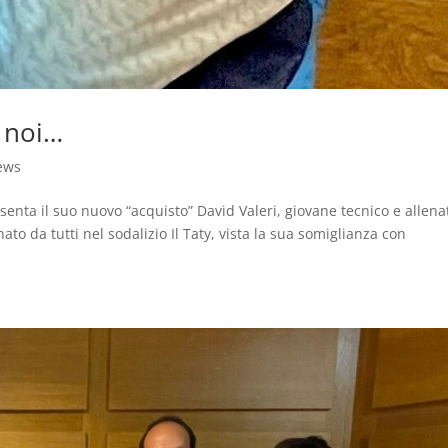
o noi…
ews
esenta il suo nuovo “acquisto” David Valeri, giovane tecnico e allena
to da tutti nel sodalizio Il Taty, vista la sua somiglianza con