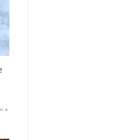
e
i: a