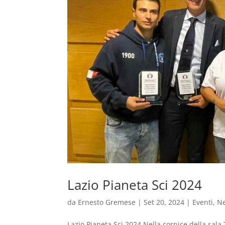
Lazio Pianeta Sci 2024
da
Ernesto Gremese
|
Set 20, 2024
|
Eventi
,
N
Lazio Pianeta Sci 2024 Nella cornice della sala T